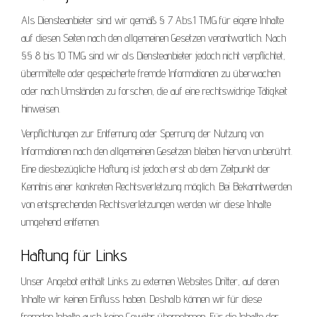
Als Diensteanbieter sind wir gemäß § 7 Abs.1 TMG für eigene Inhalte
auf diesen Seiten nach den allgemeinen Gesetzen verantwortlich. Nach
§§ 8 bis 10 TMG sind wir als Diensteanbieter jedoch nicht verpflichtet,
übermittelte oder gespeicherte fremde Informationen zu überwachen
oder nach Umständen zu forschen, die auf eine rechtswidrige Tätigkeit
hinweisen.
Verpflichtungen zur Entfernung oder Sperrung der Nutzung von
Informationen nach den allgemeinen Gesetzen bleiben hiervon unberührt.
Eine diesbezügliche Haftung ist jedoch erst ab dem Zeitpunkt der
Kenntnis einer konkreten Rechtsverletzung möglich. Bei Bekanntwerden
von entsprechenden Rechtsverletzungen werden wir diese Inhalte
umgehend entfernen.
Haftung für Links
Unser Angebot enthält Links zu externen Websites Dritter, auf deren
Inhalte wir keinen Einfluss haben. Deshalb können wir für diese
fremden Inhalte auch keine Gewähr übernehmen. Für die Inhalte der