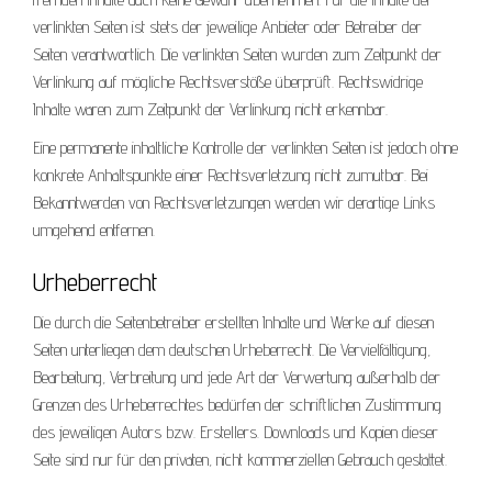
verlinkten Seiten ist stets der jeweilige Anbieter oder Betreiber der
Seiten verantwortlich. Die verlinkten Seiten wurden zum Zeitpunkt der
Verlinkung auf mögliche Rechtsverstöße überprüft. Rechtswidrige
Inhalte waren zum Zeitpunkt der Verlinkung nicht erkennbar.
Eine permanente inhaltliche Kontrolle der verlinkten Seiten ist jedoch ohne
konkrete Anhaltspunkte einer Rechtsverletzung nicht zumutbar. Bei
Bekanntwerden von Rechtsverletzungen werden wir derartige Links
umgehend entfernen.
Urheberrecht
Die durch die Seitenbetreiber erstellten Inhalte und Werke auf diesen
Seiten unterliegen dem deutschen Urheberrecht. Die Vervielfältigung,
Bearbeitung, Verbreitung und jede Art der Verwertung außerhalb der
Grenzen des Urheberrechtes bedürfen der schriftlichen Zustimmung
des jeweiligen Autors bzw. Erstellers. Downloads und Kopien dieser
Seite sind nur für den privaten, nicht kommerziellen Gebrauch gestattet.