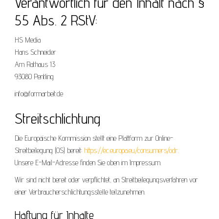
Verantwortlich für den Inhalt nach §
55 Abs. 2 RStV:
HS Media
Hans Schneider
Am Rathaus 13
93080 Pentling
info@formarbeit.de
Streitschlichtung
Die Europäische Kommission stellt eine Plattform zur Online-
Streitbeilegung (OS) bereit:
https://ec.europa.eu/consumers/odr
.
Unsere E-Mail-Adresse finden Sie oben im Impressum.
Wir sind nicht bereit oder verpflichtet, an Streitbeilegungsverfahren vor
einer Verbraucherschlichtungsstelle teilzunehmen.
Haftung für Inhalte